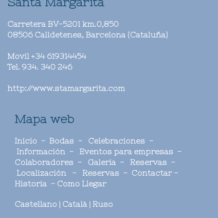
Santa Margarita
Carretera BV-5201 km.0,850
08506
Calldetenes, Barcelona
(
Cataluña
)
Movil
+34 619314454
Tel.
934. 340 246
http://www.stamargarita.com
Mapa web
Inicio
-
Bodas
-
Celebraciones
-
Información
-
Eventos para empresas
-
Colaboradores
-
Galeria
-
Reservas
-
Localización
-
Reservas
-
Contactar
-
Historia
-
Como Llegar
Castellano
|
Català
|
Ruso